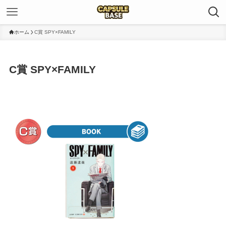
ホーム
C賞 SPY×FAMILY
C賞 SPY×FAMILY